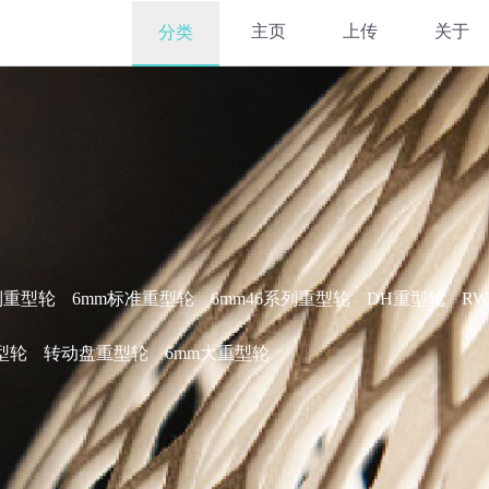
主页
上传
关于
分类
列重型轮
6mm标准重型轮
6mm46系列重型轮
DH重型轮
R
型轮
转动盘重型轮
6mm大重型轮