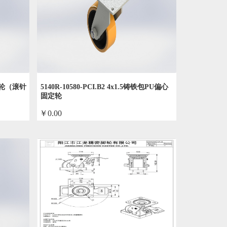
胶单轮（滚针
5140R-10580-PCI.B2 4x1.5铸铁包PU偏心
固定轮
￥0.00
by admin