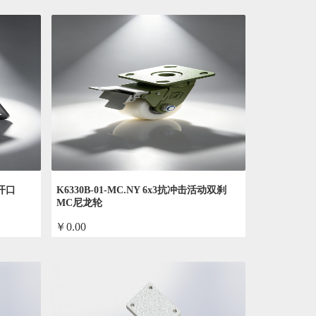
4开口
K6330B-01-MC.NY 6x3抗冲击活动双刹
MC尼龙轮
￥0.00
by admin