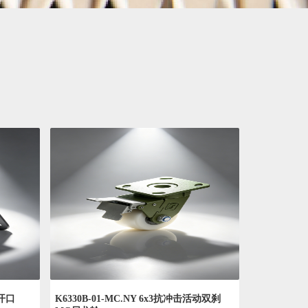
4开口
K6330B-01-MC.NY 6x3抗冲击活动双刹